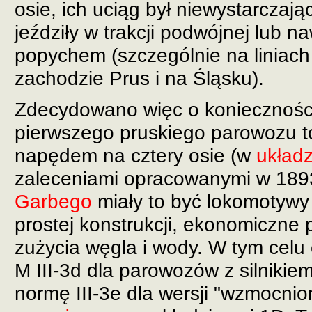
osie, ich uciąg był niewystarczają
jeździły w trakcji podwójnej lub n
popychem (szczególnie na liniach
zachodzie Prus i na Śląsku).
Zdecydowano więc o konieczności
pierwszego pruskiego parowozu 
napędem na cztery osie (w
układz
zaleceniami opracowanymi w 189
Garbego
miały to być lokomotywy
prostej konstrukcji, ekonomiczne
zużycia węgla i wody. W tym cel
M III-3d dla parowozów z silnikie
normę III-3e dla wersji "wzmocnion