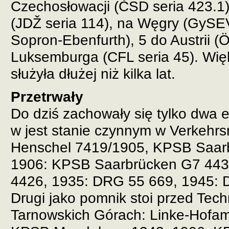
Czechosłowacji (ČSD seria 423.1)
(JDŽ seria 114), na Węgry (GySEV
Sopron-Ebenfurth), 5 do Austrii (
Luksemburga (CFL seria 45). Więk
służyła dłużej niż kilka lat.
Przetrwały
Do dziś zachowały się tylko dwa
w jest stanie czynnym w Verkehr
Henschel 7419/1905, KPSB Saar
1906: KPSB Saarbrücken G7 443
4426, 1935: DRG 55 669, 1945: 
Drugi jako pomnik stoi przed Te
Tarnowskich Górach: Linke-Hofa