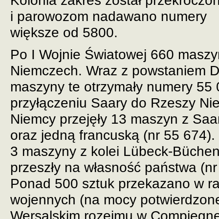
Kolonia zakres został przekroczo
i parowozom nadawano numery
większe od 5800.
Po I Wojnie Światowej 660 maszy
Niemczech. Wraz z powstaniem 
maszyny te otrzymały numery 55 
przyłączeniu Saary do Rzeszy Nie
Niemcy przejęły 13 maszyn z Saar
oraz jedną francuską (nr 55 674)
3 maszyny z kolei Lübeck-Büche
przeszły na własność państwa (nr
Ponad 500 sztuk przekazano w ra
wojennych (na mocy potwierdzon
Wersalskim rozejmu w Compiegne