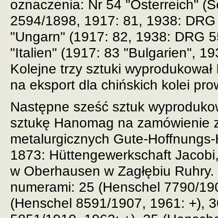
oznaczenia: Nr 54 "Österreich" (S
2594/1898, 1917: 81, 1938: DRG 
"Ungarn" (1917: 82, 1938: DRG 5
"Italien" (1917: 83 "Bulgarien", 
Kolejne trzy sztuki wyprodukował
na eksport dla chińskich kolei pro
Następne sześć sztuk wyprodukow
sztukę Hanomag na zamówienie 
metalurgicznych Gute-Hoffnungs-
1873: Hüttengewerkschaft Jacobi
w Oberhausen w Zagłębiu Ruhry.
numerami: 25 (Henschel 7790/190
(Henschel 8591/1907, 1961: +),