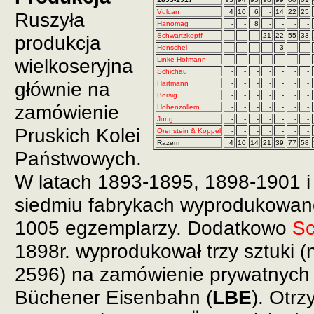
Vulcan
4
10
6
-
14
22
25
Ruszyła
Hanomag
-
-
8
-
-
-
-
produkcja
Schwartzkopff
-
-
-
21
22
55
33
Henschel
-
-
-
-
3
-
-
wielkoseryjna
Linke-Hofmann
-
-
-
-
-
-
-
Schichau
-
-
-
-
-
-
-
głównie na
Hartmann
-
-
-
-
-
-
-
Borsig
-
-
-
-
-
-
-
zamówienie
Hohenzollern
-
-
-
-
-
-
-
Jung
-
-
-
-
-
-
-
Pruskich Kolei
Orenstein & Koppel
-
-
-
-
-
-
-
Razem
4
10
14
21
39
77
58
Państwowych.
W latach 1893-1895, 1898-1901 
siedmiu fabrykach wyprodukowano 
1005 egzemplarzy. Dodatkowo
Sc
1898r. wyprodukował trzy sztuki (
2596) na zamówienie prywatnych 
Büchener Eisenbahn (
LBE
). Otr