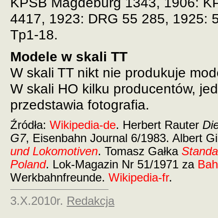
KPSB Magdeburg 1343, 1906: K
4417, 1923: DRG 55 285, 1925: 
Tp1-18.
Modele w skali TT
W skali TT nikt nie produkuje mode
W skali HO kilku producentów, je
przedstawia fotografia.
Źródła:
Wikipedia-de
. Herbert Rauter
Di
G7
, Eisenbahn Journal 6/1983. Albert G
und Lokomotiven
. Tomasz Gałka
Standa
Poland
. Lok-Magazin Nr 51/1971
za
Bah
Werkbahnfreunde.
Wikipedia-fr
.
3.X.2010r.
Redakcja