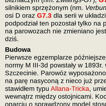
silnikiem sprzężonym (nm.
Verbu
osi D oraz
G7.3
dla serii w układz
podpodział ten pozostał tylko na 
na parowozach nie zmieniano jes
dziś.
Budowa
Pierwsze egzemplarze późniejszej
normy M III-3d powstały w 1893r.
Szczecinie. Parowóz wyposażono w
na parę nasyconą z nieco już prz
stawidłem typu
Allana-Tricka
, um
wewnątrz między ostojnicami. Ko
oparciu o sprawdzony model sto