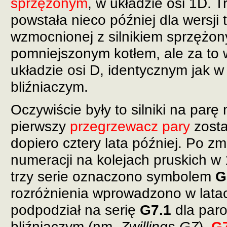
sprzężonym
, w układzie osi 1D. T
powstała nieco później dla wersji 
wzmocnionej z silnikiem sprzężo
pomniejszonym kotłem, ale za to
układzie osi D, identycznym jak w 
bliźniaczym.
Oczywiście były to silniki na par
pierwszy
przegrzewacz pary
zosta
dopiero cztery lata później. Po z
numeracji na kolejach pruskich w 
trzy serie oznaczono symbolem
G
rozróżnienia wprowadzono w lata
podpodział na serię
G7.1
dla paro
bliźniaczym (nm.
Zwillings-G7
),
G7