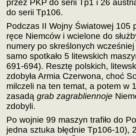
przez PKP do serii Tp1 i 26 austri
do serii Tp106.
Podczas II Wojny Światowej 105 po
ręce Niemców i wcielone do służ
numery po skreślonych wcześniej
samo spotkało 5 litewskich masz
691-694). Resztę polskich, litewsk
zdobyła Armia Czerwona, choć So
milczeli na ten temat, a potem w 
zasadą
grab zagrabliennoje
Niemc
zdobyli.
Po wojnie 99 maszyn trafiło do Po
jedna sztuka błędnie Tp106-10), 