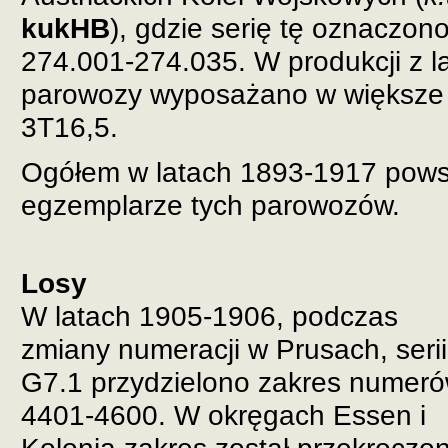
kukHB
), gdzie serię tę oznaczo
274.001-274.035. W produkcji z l
parowozy wyposażano w większe t
3T16,5.
Ogółem w latach 1893-1917 pows
egzemplarze tych parowozów.
Losy
W latach 1905-1906, podczas
zmiany numeracji w Prusach, serii
G7.1 przydzielono zakres numer
4401-4600. W okręgach Essen i