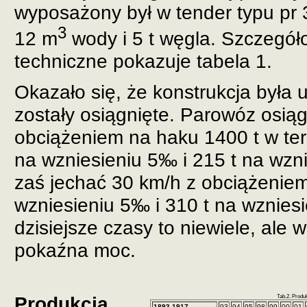
wyposażony był w tender typu pr 3
3
12 m
wody i 5 t węgla. Szczegó
techniczne pokazuje tabela 1.
Okazało się, że konstrukcja była 
zostały osiągnięte. Parowóz osiąg
obciążeniem na haku 1400 t w ter
na wzniesieniu 5‰ i 215 t na wzn
zaś jechać 30 km/h z obciążeniem
wzniesieniu 5‰ i 310 t na wznies
dzisiejsze czasy to niewiele, ale 
pokaźna moc.
Produkcja
Tab.2. Prod
1893-1917
93
94
95
98
99
00
01