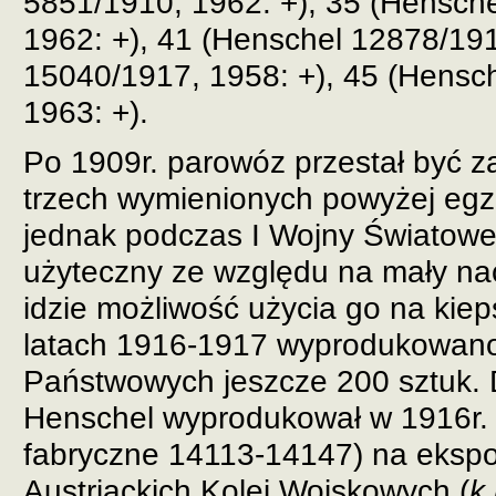
5851/1910, 1962: +), 35 (Hensch
1962: +), 41 (Henschel 12878/191
15040/1917, 1958: +), 45 (Hensc
1963: +).
Po 1909r. parowóz przestał być 
trzech wymienionych powyżej egz
jednak podczas I Wojny Światowej
użyteczny ze względu na mały nac
idzie możliwość użycia go na kiep
latach 1916-1917 wyprodukowano 
Państwowych jeszcze 200 sztuk.
Henschel wyprodukował w 1916r. 
fabryczne 14113-14147) na ekspo
Austriackich Kolei Wojskowych (
k