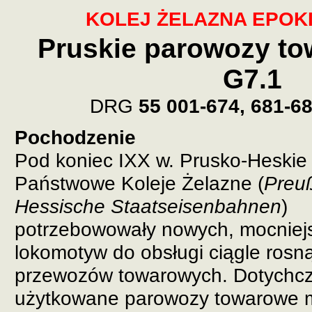
KOLEJ ŻELAZNA EPOKI
Pruskie parowozy to
G7.1
DRG
55 001-674, 681-6
Pochodzenie
Pod koniec IXX w. Prusko-Heskie
Państwowe Koleje Żelazne (
Preuß
Hessische Staatseisenbahnen
)
potrzebowowały nowych, mocniej
lokomotyw do obsługi ciągle rosną
przewozów towarowych. Dotychc
użytkowane parowozy towarowe m