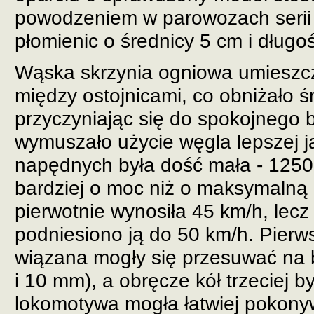
powodzeniem w parowozach serii 
płomienic o średnicy 5 cm i długo
Wąska skrzynia ogniowa umieszcz
między ostojnicami, co obniżało ś
przyczyniając się do spokojnego b
wymuszało użycie węgla lepszej ja
napędnych była dość mała - 1250
bardziej o moc niż o maksymalną 
pierwotnie wynosiła 45 km/h, lecz
podniesiono ją do 50 km/h. Pierws
wiązana mogły się przesuwać na 
i 10 mm), a obręcze kół trzeciej 
lokomotywa mogła łatwiej pokony